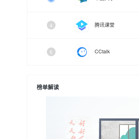
腾讯课堂
4
CCtalk
5
榜单解读