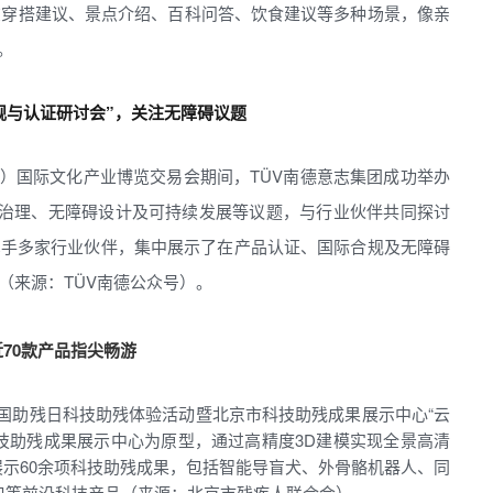
在穿搭建议、景点介绍、百科问答、饮食建议等多种场景，像亲
。
合规与认证研讨会”，关注无障碍议题
深圳）国际文化产业博览交易会期间，TÜV南德意志集团成功举办
AI治理、无障碍设计及可持续发展等议题，与行业伙伴共同探讨
德携手多家行业伙伴，集中展示了在产品认证、国际合规及无障碍
（来源：TÜV南德公众号）。
70款产品指尖畅游
”全国助残日科技助残体验活动暨北京市科技助残成果展示中心“云
科技助残成果展示中心为原型，通过高精度3D建模实现全景高清
展示60余项科技助残成果，包括智能导盲犬、外骨骼机器人、同
口等前沿科技产品（来源：北京市残疾人联合会）。