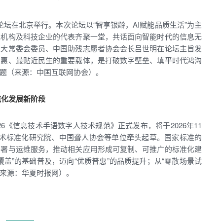
题论坛在北京举行。本次论坛以“智享银龄，AI赋能品质生活”为主
益机构及科技企业的代表齐聚一堂，共话面向智能时代的信息无
人大常委会委员、中国助残志愿者协会会长吕世明在论坛主旨发
普惠、最贴近民生的重要载体，是打破数字壁垒、填平时代鸿沟
题（来源：中国互联网协会）。
范化发展新阶段
7-2026《信息技术手语数字人技术规范》正式发布，将于2026年11
技术标准化研究院、中国聋人协会等单位牵头起草。国家标准的
部署与运维服务，推动相关应用形成可复制、可推广的标准化建
盖”的基础普及，迈向“优质普惠”的品质提升；从“零散场景试
（来源：华夏时报网）。