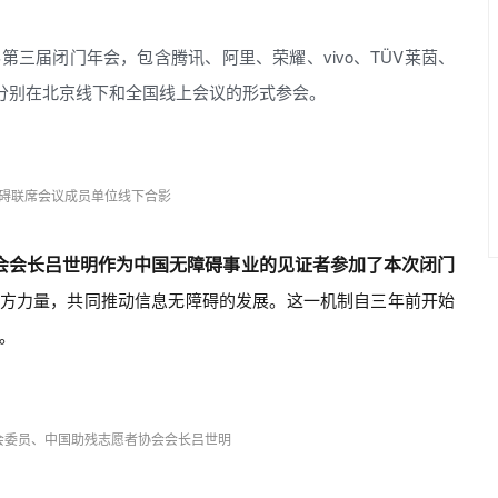
办第三届闭门年会，包含腾讯、阿里、荣耀、vivo、TÜV莱茵、
，分别在北京线下和全国线上会议的形式参会。
碍联席会议成员单位线下合影
会会长吕世明作为中国无障碍事业的见证者参加了本次闭门
各方力量，共同推动信息无障碍的发展。这一机制自三年前开始
。
会委员、中国助残志愿者协会会长吕世明